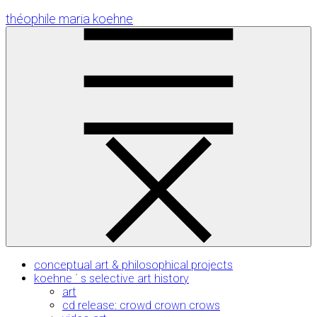
Skip
théophile maria koehne
to
Content
conceptual art & philosophical projects
koehne ´ s selective art history
art
cd release: crowd crown crows