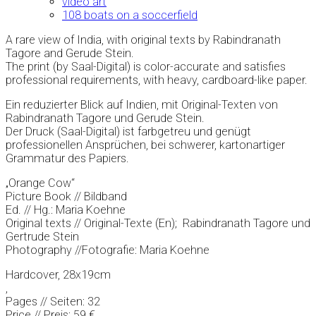
video art
108 boats on a soccerfield
A rare view of India, with original texts by Rabindranath
Tagore and Gerude Stein.
The print (by Saal-Digital) is color-accurate and satisfies
professional requirements, with heavy, cardboard-like paper.
Ein reduzierter Blick auf Indien, mit Original-Texten von
Rabindranath Tagore und Gerude Stein.
Der Druck (Saal-Digital) ist farbgetreu und genügt
professionellen Ansprüchen, bei schwerer, kartonartiger
Grammatur des Papiers.
„Orange Cow“
Picture Book // Bildband
Ed. // Hg.: Maria Koehne
Original texts // Original-Texte (En); Rabindranath Tagore und
Gertrude Stein
Photography //Fotografie: Maria Koehne
Hardcover, 28x19cm
,
Pages // Seiten: 32
Price // Preis: 59 €