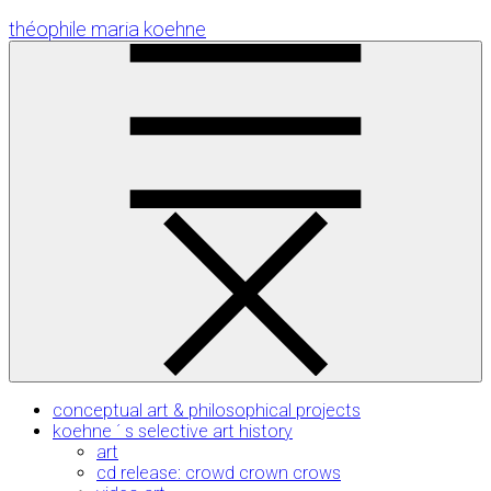
Skip
théophile maria koehne
to
Content
conceptual art & philosophical projects
koehne ´ s selective art history
art
cd release: crowd crown crows