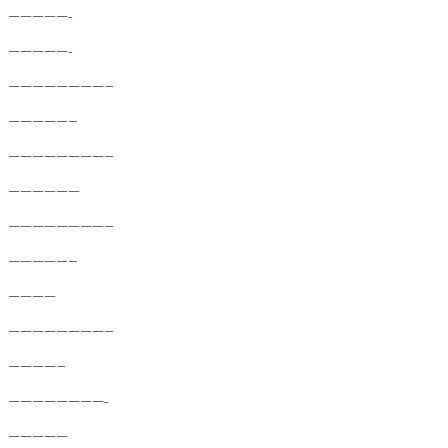
—————-
—————-
————————–
—————–
————————–
——————
————————–
—————–
————
————————–
————–
————————-
—————