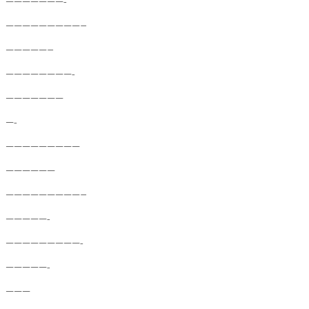
———————-
—————————–
—————–
————————-
———————
—-
—————————
——————
—————————–
—————-
—————————-
—————-
———