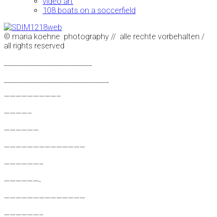
video art
108 boats on a soccerfield
© maria koehne photography // alle rechte vorbehalten /
all rights reserved
__________________________
_______________________________
—————————–
————–
——————
——————————————
——————–
——————-
——————————————
——————–