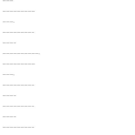
———
—————————
———-
————————–
———–
——————————-
—————————
———-
————————–
———–
————————–
———–
————————–