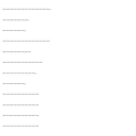
—————————————-
———————-
——————-
—————————————
———————–
———————————
—————————-
——————-
——————————
——————————
——————————
——————————