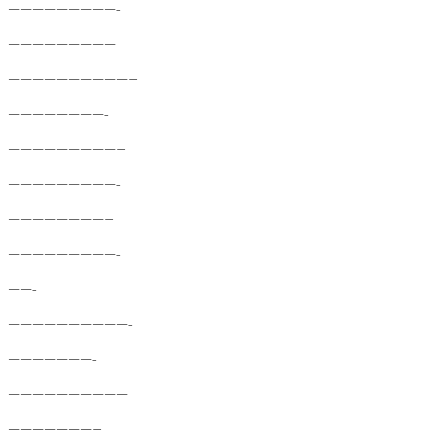
—————————-
—————————
——————————–
————————-
—————————–
—————————-
————————–
—————————-
——-
——————————-
———————-
——————————
———————–