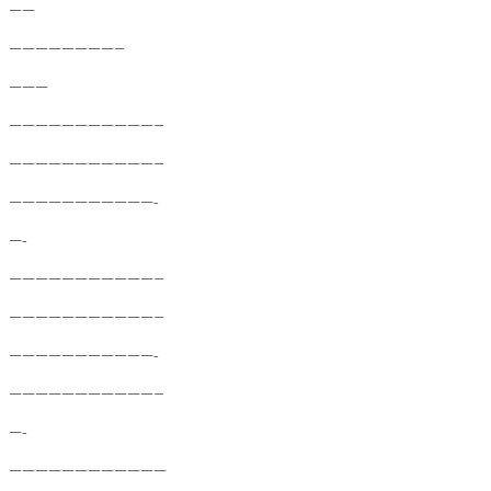
——
————————–
———
———————————–
———————————–
———————————-
—-
———————————–
———————————–
———————————-
———————————–
—-
————————————