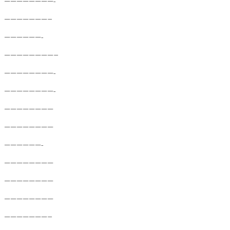
————————-
———————–
——————-
————————–
————————-
————————-
————————
————————
——————-
————————
————————
————————
———————–