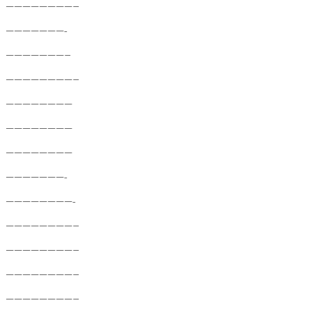
————————–
———————-
———————–
————————–
————————
————————
————————
———————-
————————-
————————–
————————–
————————–
————————–