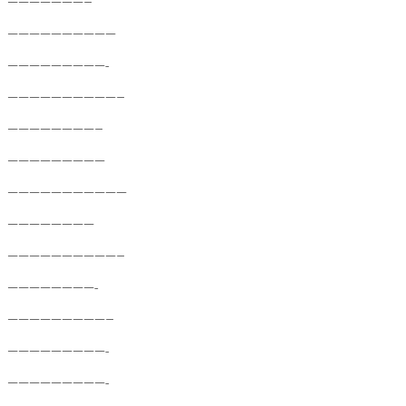
———————–
——————————
—————————-
——————————–
————————–
—————————
———————————
————————
——————————–
————————-
—————————–
—————————-
—————————-