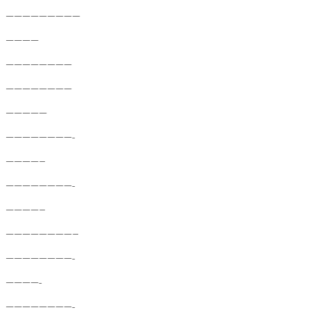
—————————
————
————————
————————
—————
————————-
————–
————————-
————–
————————–
————————-
————-
————————-