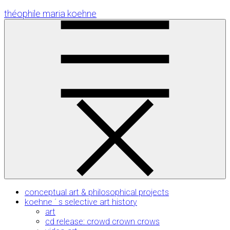
Skip
théophile maria koehne
to
Content
conceptual art & philosophical projects
koehne ´ s selective art history
art
cd release: crowd crown crows