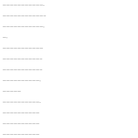
———————————-
———————————–
———————————-
—-
———————————
——————————–
——————————–
——————————-
—————
——————————-
——————————
——————————
——————————