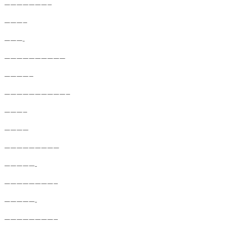
———————–
———–
———-
——————————
————–
——————————–
———–
————
—————————
—————-
————————–
—————-
————————–