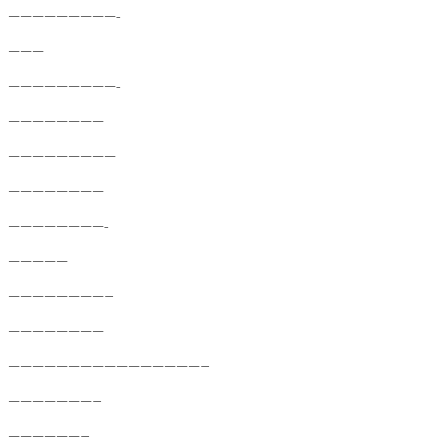
—————————-
———
—————————-
————————
—————————
————————
————————-
—————
————————–
————————
————————————————–
———————–
——————–