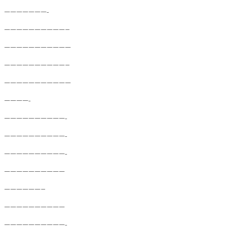
———————-
——————————–
———————————
——————————–
———————————
————-
——————————-
——————————-
——————————-
——————————
——————–
——————————
——————————-