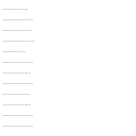
———————
————————-
————————
————————–
——————-
————————-
———————–
————————-
———————-
———————–
————————-
————————-