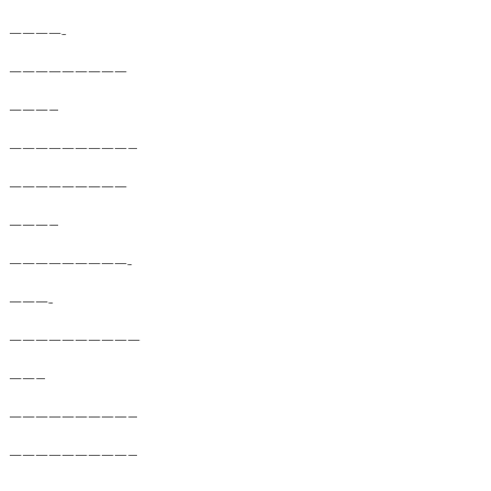
————-
—————————
———–
—————————–
—————————
———–
—————————-
———-
——————————
——–
—————————–
—————————–