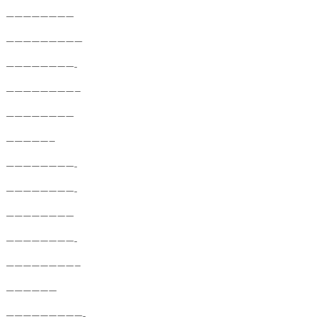
————————
—————————
————————-
————————–
————————
—————–
————————-
————————-
————————
————————-
————————–
——————
—————————-