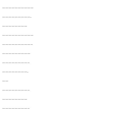
——————————
—————————-
————————
——————————
—————————–
—————————
————————–
————————-
——
————————–
————————
————————–