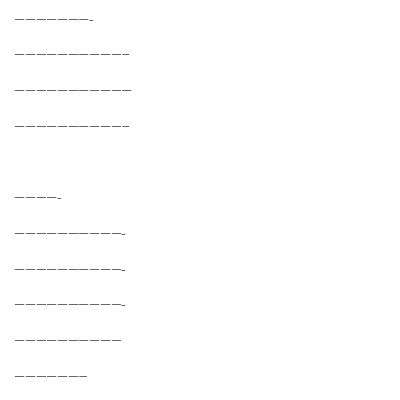
———————-
——————————–
———————————
——————————–
———————————
————-
——————————-
——————————-
——————————-
——————————
——————–