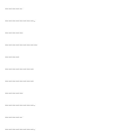
————–
————————-
—————
—————————
————
————————
————————
—————
————————-
————–
————————-