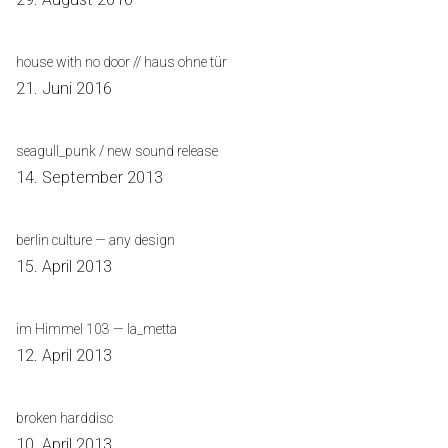
house with no door // haus ohne tür
21. Juni 2016
seagull_punk / new sound release
14. September 2013
berlin culture — any design
15. April 2013
im Himmel 103 — la_metta
12. April 2013
broken harddisc
10. April 2013