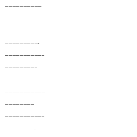
——————————
———————–
——————————
—————————-
——————————–
————————–
—————————
———————————
————————
——————————–
————————-