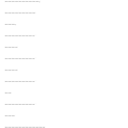
——————————-
—————————
———-
————————–
———–
————————–
———–
————————–
——
————————–
———
———————————–