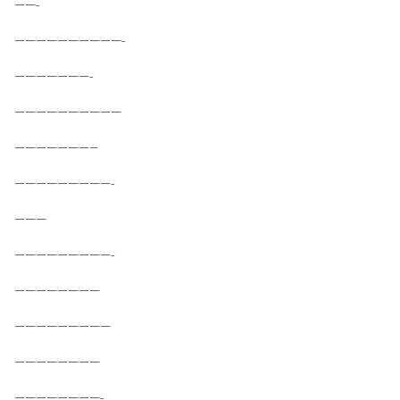
——-
——————————-
———————-
——————————
———————–
—————————-
———
—————————-
————————
—————————
————————
————————-