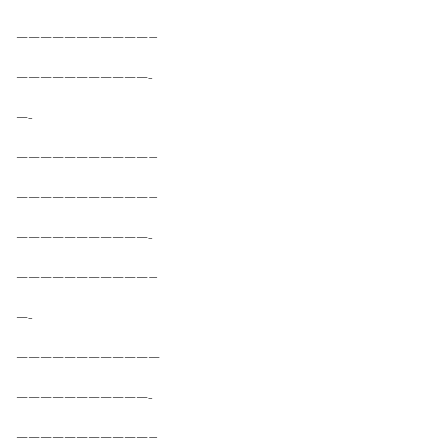
———————————–
———————————-
—-
———————————–
———————————–
———————————-
———————————–
—-
————————————
———————————-
———————————–