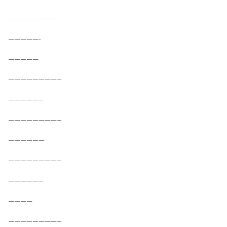
————————–
—————-
—————-
————————–
—————–
————————–
——————
————————–
—————–
————
————————–