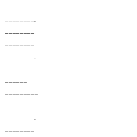
—————–
————————-
————————-
————————
————————-
————————–
——————
—————————-
———————
————————-
————————