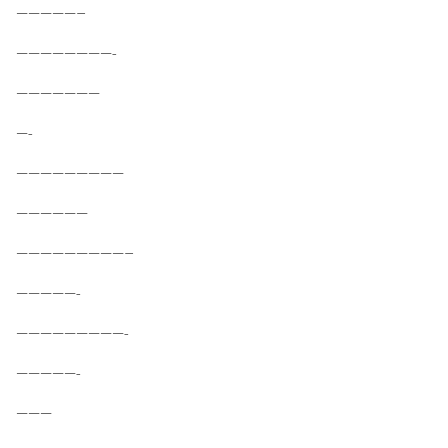
—————–
————————-
———————
—-
—————————
——————
—————————–
—————-
—————————-
—————-
———