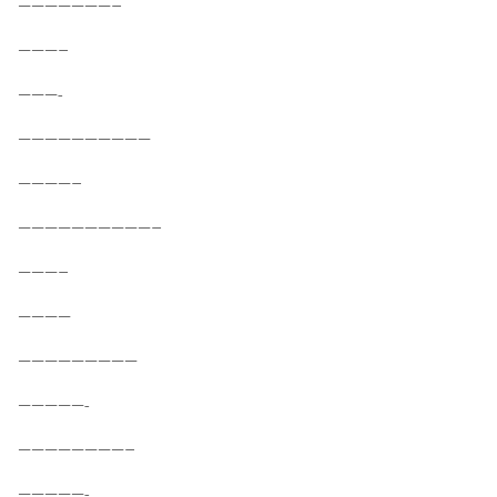
———————–
———–
———-
——————————
————–
——————————–
———–
————
—————————
—————-
————————–
—————-