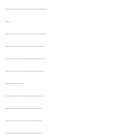
———————————-
—-
———————————
——————————–
——————————–
——————————-
—————
——————————-
——————————
——————————
——————————