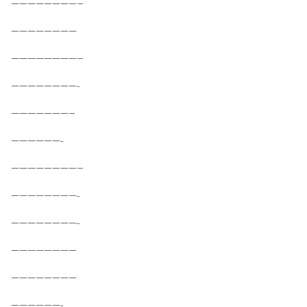
————————–
————————
————————–
————————-
———————–
——————-
————————–
————————-
————————-
————————
————————
——————-