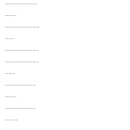
—————————-
———-
——————————
——–
—————————–
—————————–
———
—————————
———-
————————–
———–