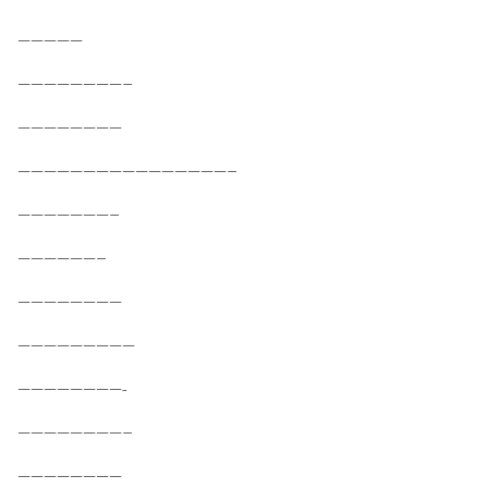
—————
————————–
————————
————————————————–
———————–
——————–
————————
—————————
————————-
————————–
————————