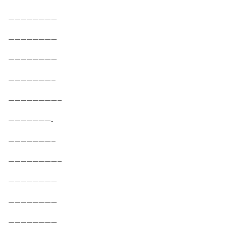
————————
————————
————————
———————–
————————–
———————-
———————–
————————–
————————
————————
————————