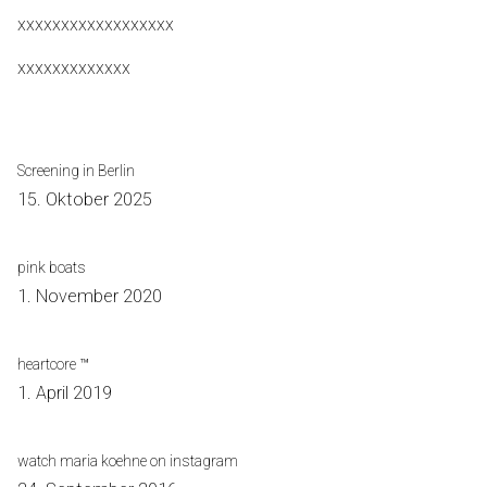
xxxxxxxxxxxxxxxxxx
xxxxxxxxxxxxx
Screening in Berlin
15. Oktober 2025
pink boats
1. November 2020
heartcore ™
1. April 2019
watch maria koehne on instagram