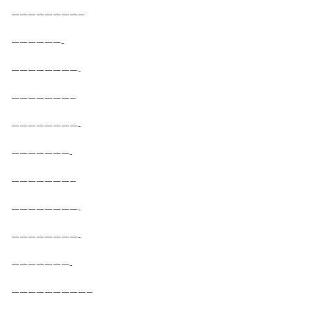
————————–
——————-
————————-
———————–
————————-
———————-
———————–
————————-
————————-
———————-
—————————–