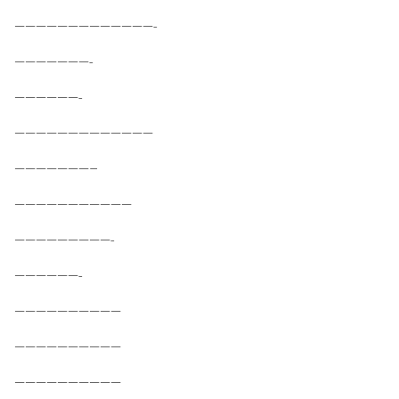
—————————————-
———————-
——————-
—————————————
———————–
———————————
—————————-
——————-
——————————
——————————
——————————