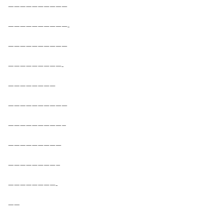
——————————
——————————-
——————————
—————————-
————————
——————————
—————————–
—————————
————————–
————————-
——