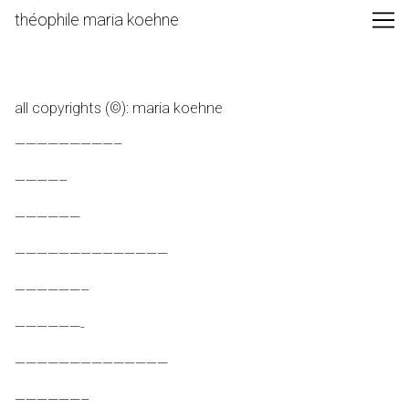
Skip
théophile maria koehne
to
Content
all copyrights (©): maria koehne
—————————–
————–
——————
——————————————
——————–
——————-
——————————————
——————–