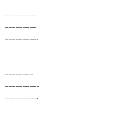
—————————–
—————————-
—————————-
—————————-
—————————
——————————–
————————-
—————————–
—————————-
————————–
—————————-