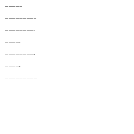
————–
————————–
————————-
————-
————————-
————-
—————————
———–
—————————–
—————————
———–