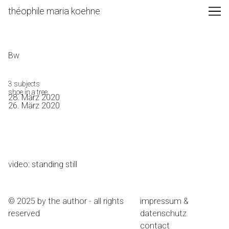
Skip
théophile maria koehne
to
Content
Bw
3 subjects
shoe in a tree
28. März 2020
26. März 2020
video: standing still
© 2025 by the author - all rights
impressum &
reserved
datenschutz
contact