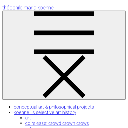
Skip
théophile maria koehne
to
Content
conceptual art & philosophical projects
koehne ´ s selective art history
art
cd release: crowd crown crows